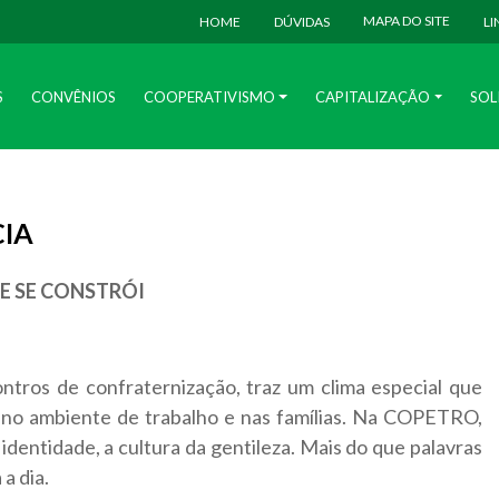
MAPA DO SITE
HOME
DÚVIDAS
LI
S
CONVÊNIOS
COOPERATIVISMO
CAPITALIZAÇÃO
SOL
IA
E SE CONSTRÓI
tros de confraternização, traz um clima especial que
o no ambiente de trabalho e nas famílias. Na COPETRO,
identidade, a cultura da gentileza. Mais do que palavras
a dia.