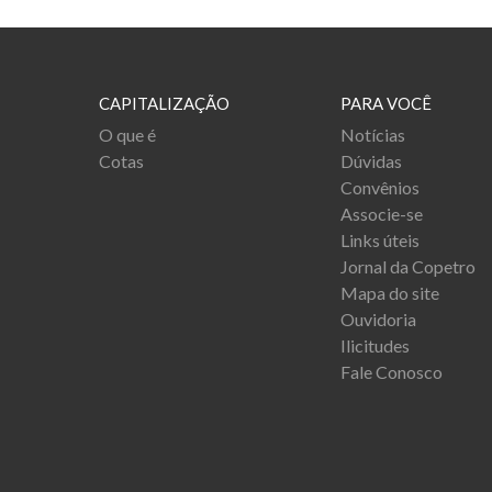
CAPITALIZAÇÃO
PARA VOCÊ
O que é
Notícias
Cotas
Dúvidas
Convênios
Associe-se
Links úteis
Jornal da Copetro
Mapa do site
Ouvidoria
Ilicitudes
Fale Conosco